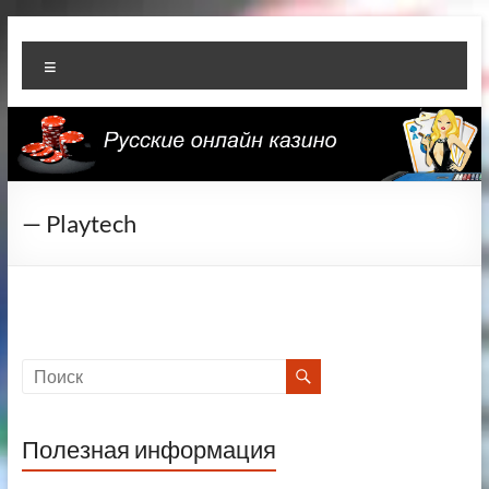
Перейти
Русские
к
Меню
содержимому
онлайн
казино
Обзор
интернет
— Playtech
казино
на
русском
языке
Полезная информация