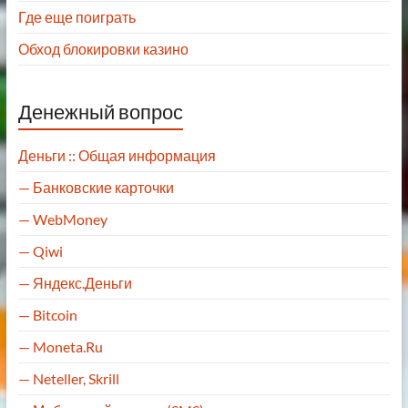
Где еще поиграть
Обход блокировки казино
Денежный вопрос
Деньги :: Общая информация
— Банковские карточки
— WebMoney
— Qiwi
— Яндекс.Деньги
— Bitcoin
— Moneta.Ru
— Neteller, Skrill